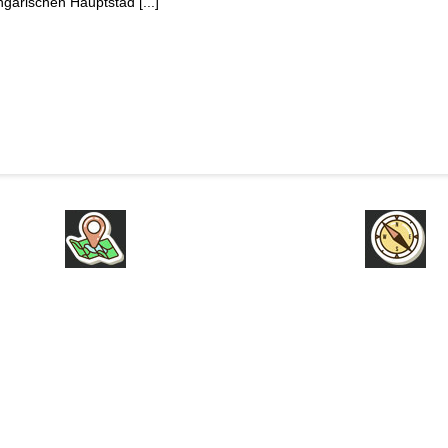
garischen Hauptstad [...]
INFOS
NEU HIER
HERZENSPROJEKTE
BÜCHER
UNSERE WUNSCHLISTE