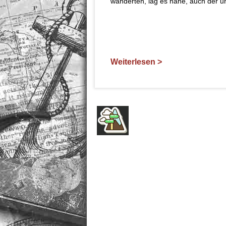
wanderten, lag es nahe, auch der un
Weiterlesen >
FIRMA
ÜBER UNS
AGB
IMPRESSUM
DATENSCHUTZ