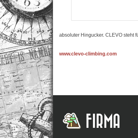
absoluter Hingucker. CLEVO steht fü
www.clevo-climbing.com
FIRMA