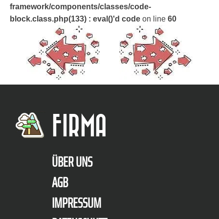
framework/components/classes/code-
block.class.php(133) : eval()'d code
on line
60
FIRMA
ÜBER UNS
AGB
IMPRESSUM