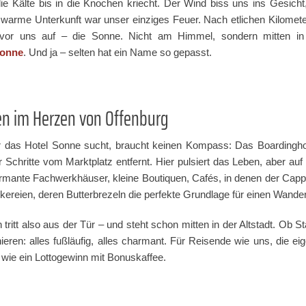
e Kälte bis in die Knochen kriecht. Der Wind biss uns ins Gesicht,
 warme Unterkunft war unser einziges Feuer. Nach etlichen Kilomete
h vor uns auf – die Sonne. Nicht am Himmel, sondern mitten in
Sonne
. Und ja – selten hat ein Name so gepasst.
en im Herzen von Offenburg
 das Hotel Sonne sucht, braucht keinen Kompass: Das Boardinghouse
r Schritte vom Marktplatz entfernt. Hier pulsiert das Leben, aber au
rmante Fachwerkhäuser, kleine Boutiquen, Cafés, in denen der Cap
kereien, deren Butterbrezeln die perfekte Grundlage für einen Wander
 tritt also aus der Tür – und steht schon mitten in der Altstadt. Ob
nieren: alles fußläufig, alles charmant. Für Reisende wie uns, die e
 wie ein Lottogewinn mit Bonuskaffee.