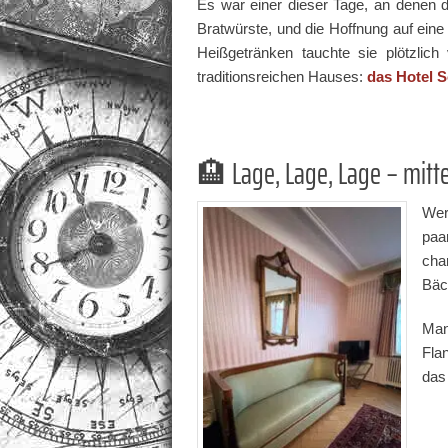
Es war einer dieser Tage, an denen di
Bratwürste, und die Hoffnung auf eine
Heißgetränken tauchte sie plötzlic
traditionsreichen Hauses:
das Hotel 
🏨 Lage, Lage, Lage – mitt
Wer
paa
cha
Bäc
Man
Fla
das