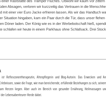
n einer Raststätte des Tramper Fluches. Obwohl wir kaum vor zitter
üden Absagen, verloren wir kurzzeitig das Vertrauen in die Menschh
mit einer vier Euro Jacke erfrieren lassen. Als wir das Handtuch w
der Situation hingaben, kam ein Paar durch die Tür, dass unser flehe
sten Döner laden. Der König wie es in der Werbebotschaft hieß, spend
e schlafen wir heute in einem Parkhaus ohne Schlafsack. Drei Stock
A
a ist Reflexzonentherapeutin, Altenpflegerin und Blog-Autorin. Das Erwecken und 
rlebnissen, sowie die Frage, wie man bereichernde, erfüllende Beziehungen zu sich, seine
 am Herzen liegen. Aber auch im Bereich von gesunder Ernährung, Heilmassagen und H
d der Lebensabenteurer-Herde dabei.