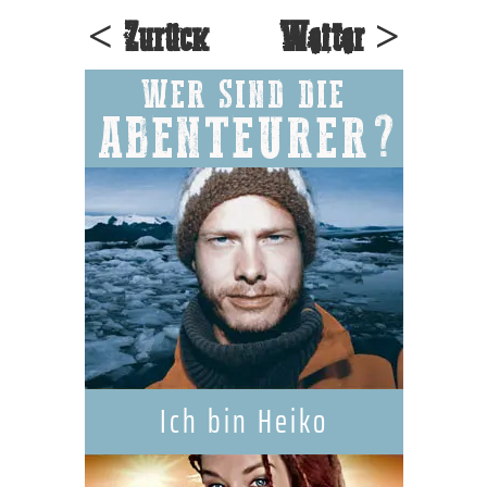
< Zurück
Weiter >
WER SIND DIE
ABENTEURER?
Ich bin Heiko