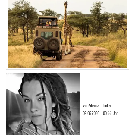
von
Shania Tolinka
02.06.2026
00:44
Uhr