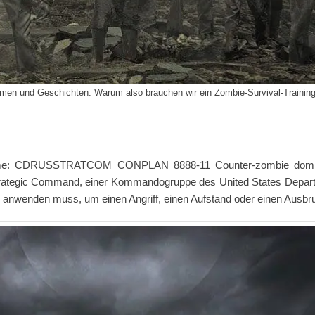
ilmen und Geschichten. Warum also brauchen wir ein Zombie-Survival-Trainin
me: CDRUSSTRATCOM CONPLAN 8888-11 Counter-zombie dominance
trategic Command, einer Kommandogruppe des United States Departm
 anwenden muss, um einen Angriff, einen Aufstand oder einen Ausbr