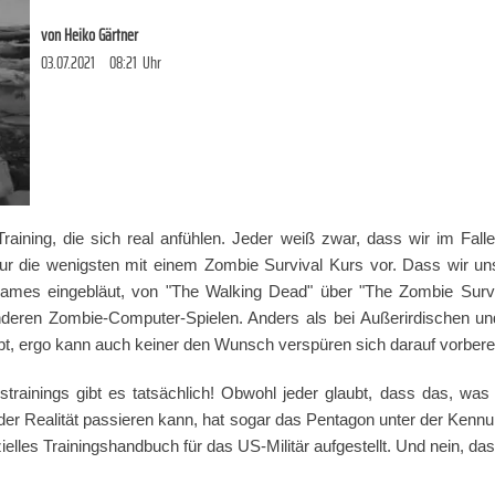
von
Heiko Gärtner
03.07.2021
08:21
Uhr
raining, die sich real anfühlen. Jeder weiß zwar, dass wir im Fall
nur die wenigsten mit einem Zombie Survival Kurs vor. Dass wir uns
ames eingebläut, von "The Walking Dead" über "The Zombie Surviv
nderen Zombie-Computer-Spielen. Anders als bei Außerirdischen u
ibt, ergo kann auch keiner den Wunsch verspüren sich darauf vorbere
rainings gibt es tatsächlich! Obwohl jeder glaubt, dass das, was
in der Realität passieren kann, hat sogar das Pentagon unter der 
elles Trainingshandbuch für das US-Militär aufgestellt. Und nein, das 