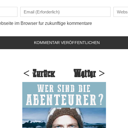
seite im Browser fur zukunftige kommentare
< Zurück
Weiter >
WER SIND DIE
ABENTEURER?