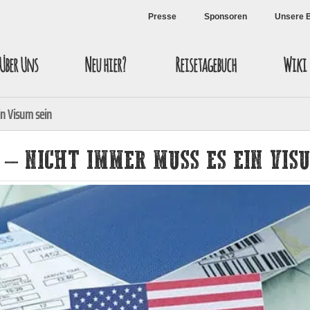
Presse
Sponsoren
Unsere 
Über Uns
Neu hier?
Reisetagebuch
Wiki
in Visum sein
 – NICHT IMMER MUSS ES EIN VISU