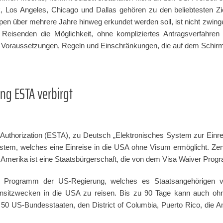
, Los Angeles, Chicago und Dallas gehören zu den beliebtesten Z
n über mehrere Jahre hinweg erkundet werden soll, ist nicht zwinge
t Reisenden die Möglichkeit, ohne kompliziertes Antragsverfahren
aar Voraussetzungen, Regeln und Einschränkungen, die auf dem Schirm 
ng ESTA verbirgt
 Authorization (ESTA), zu Deutsch „Elektronisches System zur Einr
em, welches eine Einreise in die USA ohne Visum ermöglicht. Zent
on Amerika ist eine Staatsbürgerschaft, die von dem Visa Waiver Pro
 Programm der US-Regierung, welches es Staatsangehörigen v
Transitzwecken in die USA zu reisen. Bis zu 90 Tage kann auch ohn
e 50 US-Bundesstaaten, den District of Columbia, Puerto Rico, die