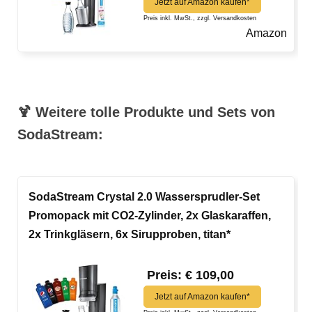
Jetzt auf Amazon kaufen*
Preis inkl. MwSt., zzgl. Versandkosten
Amazon
🍹 Weitere tolle Produkte und Sets von
SodaStream:
SodaStream Crystal 2.0 Wassersprudler-Set
Promopack mit CO2-Zylinder, 2x Glaskaraffen,
2x Trinkgläsern, 6x Sirupproben, titan*
Preis: € 109,00
Jetzt auf Amazon kaufen*