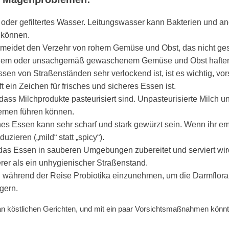
s oder gefiltertes Wasser. Leitungswasser kann Bakterien und a
 können.
eidet den Verzehr von rohem Gemüse und Obst, das nicht gesc
nem oder unsachgemäß gewaschenem Gemüse und Obst hafte
n von Straßenständen sehr verlockend ist, ist es wichtig, vorsi
ft ein Zeichen für frisches und sicheres Essen ist.
 dass Milchprodukte pasteurisiert sind. Unpasteurisierte Milch
lemen führen können.
s Essen kann sehr scharf und stark gewürzt sein. Wenn ihr emp
uzieren („mild“ statt „spicy“).
 das Essen in sauberen Umgebungen zubereitet und serviert wird
erer als ein unhygienischer Straßenstand.
und während der Reise Probiotika einzunehmen, um die Darmflora
gern.
lt an köstlichen Gerichten, und mit ein paar Vorsichtsmaßnahmen könnt