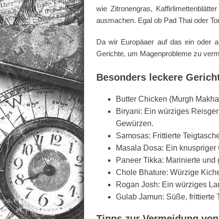
wie Zitronengras, Kaffirlimettenblät
ausmachen. Egal ob Pad Thai oder Tom
Da wir Europäaer auf das ein oder an
Gerichte, um Magenprobleme zu verm
Besonders leckere Gericht
Butter Chicken (Murgh Makhan
Biryani: Ein würziges Reisge
Gewürzen.
Samosas: Frittierte Teigtasch
Masala Dosa: Ein knuspriger C
Paneer Tikka: Marinierte und g
Chole Bhature: Würzige Kichere
Rogan Josh: Ein würziges La
Gulab Jamun: Süße, frittierte 
Tipps zur Vermeidung vo