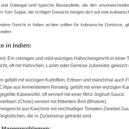
ter und Galangal sind typische Bestandteile, die den unverwechse
 Yum Suppe, die richtigen Gewürze bringen dich auf eine kulinarisc
dere Gericht in Indien achten sollten für kulinarische Genüsse, gi
eiden:
e in Indien:
i): Ein cremiges und mild-würziges Hähnchengericht in einer 
richt, oft mit Hähnchen, Lamm oder Gemüse zubereitet, gewürzt
en gefüllt mit würzigen Kartoffeln, Erbsen und manchmal auch F
rêpe aus fermentiertem Reisteig, gefüllt mit einer würzigen Ka
egrillte Käsewürfel, oft serviert mit einer Minz-Joghurt-Sauce.
rbsen (Chole) serviert mit frittiertem Brot (Bhature).
mmgericht aus Kaschmir mit reichhaltiger Tomaten-Zwiebel-Sa
Teigbällchen, die in Zuckersirup getränkt sind.
n Magenproblemen: