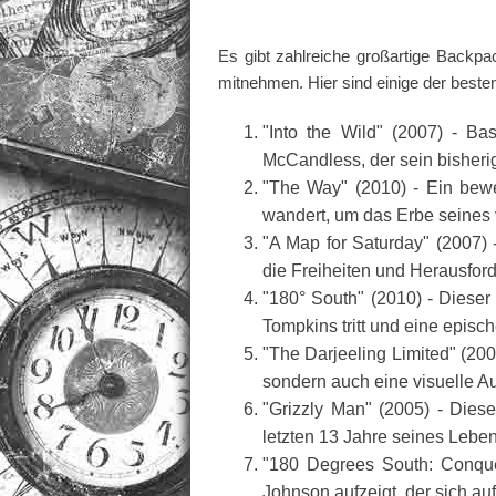
Es gibt zahlreiche großartige Backpa
mitnehmen. Hier sind einige der besten,
"Into the Wild" (2007) - B
McCandless, der sein bisherig
"The Way" (2010) - Ein bew
wandert, um das Erbe seines
"A Map for Saturday" (2007) 
die Freiheiten und Herausfor
"180° South" (2010) - Dieser
Tompkins tritt und eine episc
"The Darjeeling Limited" (200
sondern auch eine visuelle 
"Grizzly Man" (2005) - Dies
letzten 13 Jahre seines Leben
"180 Degrees South: Conquer
Johnson aufzeigt, der sich a