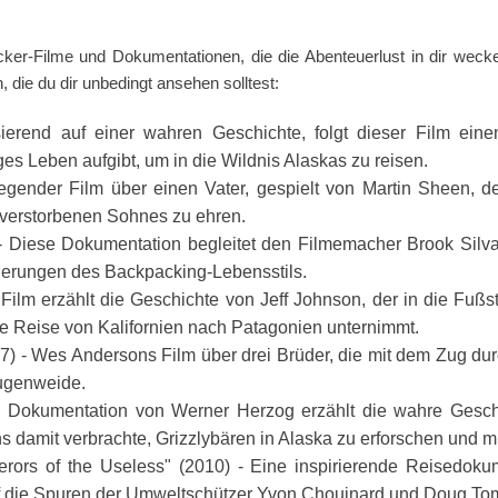
cker-Filme und Dokumentationen, die die Abenteuerlust in dir wec
 die du dir unbedingt ansehen solltest:
asierend auf einer wahren Geschichte, folgt dieser Film e
es Leben aufgibt, um in die Wildnis Alaskas zu reisen.
egender Film über einen Vater, gespielt von Martin Sheen, 
 verstorbenen Sohnes zu ehren.
- Diese Dokumentation begleitet den Filmemacher Brook Silva
derungen des Backpacking-Lebensstils.
 Film erzählt die Geschichte von Jeff Johnson, der in die F
he Reise von Kalifornien nach Patagonien unternimmt.
7) - Wes Andersons Film über drei Brüder, die mit dem Zug durch
Augenweide.
e Dokumentation von Werner Herzog erzählt die wahre Geschi
s damit verbrachte, Grizzlybären in Alaska zu erforschen und mi
ors of the Useless" (2010) - Eine inspirierende Reisedokum
uf die Spuren der Umweltschützer Yvon Chouinard und Doug Tom