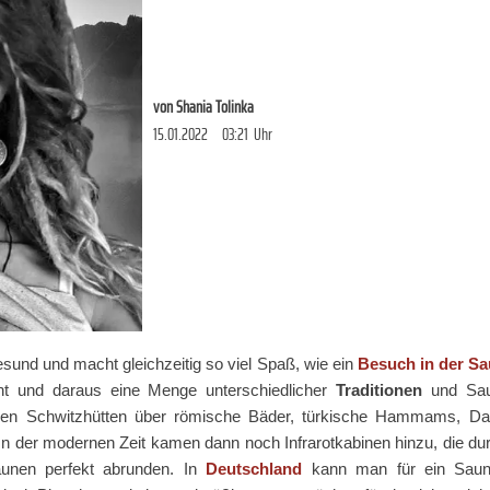
von
Shania Tolinka
15.01.2022
03:21
Uhr
sund und macht gleichzeitig so viel Spaß, wie ein
Besuch in der S
nnt und daraus eine Menge unterschiedlicher
Traditionen
und Saun
schen Schwitzhütten über römische Bäder, türkische Hammams, D
In der modernen Zeit kamen dann noch Infrarotkabinen hinzu, die du
saunen perfekt abrunden. In
Deutschland
kann man für ein Saun